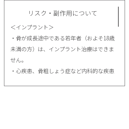
リスク・副作用について
＜インプラント＞
・骨が成長途中である若年者（およそ18歳
未満の方）は、インプラント治療はできま
せん。
・心疾患、骨粗しょう症など内科的な疾患
のある方は、インプラント治療に適さない
場合があります。
・手術の際に上顎洞への影響や感染が生じ
た場合は耳鼻咽喉科をご案内する場合があ
ります。