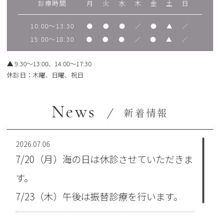
診療時間
月
火
水
木
金
土
日
10:00～13:30
●
●
●
／
●
▲
／
15:00～18:30
●
●
●
／
●
▲
／
▲
9:30～13:00、14:00～17:30
休診日：木曜、日曜、祝日
News
新着情報
2026.07.06
7/20（月）海の日は休診させていただきま
す。
7/23（木）午後は振替診療を行います。